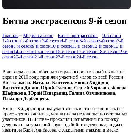
Битва экстрасенсов 9-й сезон
Главная
»
Медиа каталог
Битва экстрасенсов
9-й сезон
1-й сезон
2-й сезон
3-й сезон
4-й сезон
5-й сезон
6-й сезон
7-й
сезон
8-й сезон
9-й сезон
10-й сезон
11-й сезон
12-й сезон
13-й
сезон
14-й сезон
15-й сезон
16-й сезон
17-й сезон
18-й сезон
19-й
сезон
20-й сезон
21-й сезон
22-й сезон
24-й сезон
В девятом сезоне «Битвы экстрасенсов», который вышел на
экран в 2010 году, приняли участие 9 магов,со всей России.
Вот их имена:
Наталья Бантеева
,
Нонна Хидирян
,
Валентин Дивин
,
Юрий Оленин
,
Сергей Хорьков
,
Флюра
Шафикова
,
Юрий Испарьянц
,
Галина Овчинникова
,
Ильмира Дербенцева
.
Нонна Хидирян пришла участвовать в этот сезон опять без
прохождения кастинга, чем вызвала недовольство остальных
участников. В «Битве» проходили испытания: по поиску
девушки с натуральной грудью, убийство девушки, поджег
квартиры Бари Алибасова, с закрытыми глазами в маске