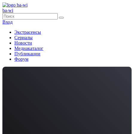
ba-wi
Вход
Экстрасенсы
Сериалы
Новости
Медиакаталог
Публикации
Форум