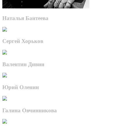
Наталья Бантеева
Сергей Хорьков
Валентин Дивин
Юрий Оленин
Галина Овчинникова