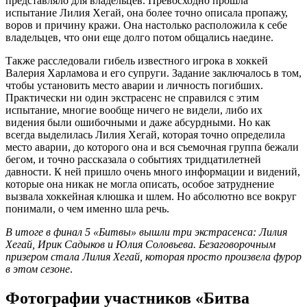
представляло для владельцев. Превосходно прошла
испытание Лилия Хегай, она более точно описала пропажу,
воров и причину кражи. Она настолько расположила к себе
владельцев, что они еще долго потом общались наедине.
Также расследовали гибель известного игрока в хоккей
Валерия Харламова и его супруги. Задание заключалось в том,
чтобы установить место аварии и личность погибших.
Практически ни один экстрасенс не справился с этим
испытание, многие вообще ничего не видели, либо их
видения были ошибочными и даже абсурдными. Но как
всегда выделилась Лилия Хегай, которая точно определила
место аварии, до которого она и вся съемочная группа бежали
бегом, и точно рассказала о событиях тридцатилетней
давности. К ней пришло очень много информации и видений,
которые она никак не могла описать, особое затруднение
вызвала хоккейная клюшка и шлем. Но абсолютно все вокруг
понимали, о чем именно шла речь.
В итоге в финал 5 «Битвы» вышли три экстрасенса: Лилия
Хегай, Ирик Садыков и Юлия Соловьева. Безаговорочным
призером стала Лилия Хегай, которая просто произвела фурор
в этом сезоне
.
Фотографии участников «Битва