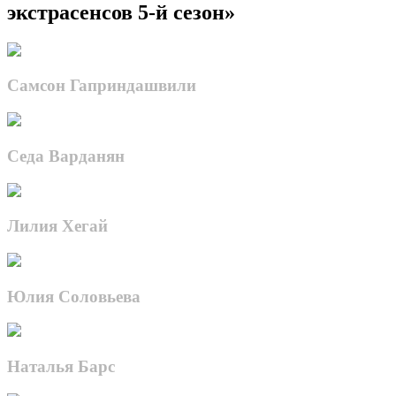
экстрасенсов 5-й сезон»
Самсон Гаприндашвили
Седа Варданян
Лилия Хегай
Юлия Соловьева
Наталья Барс