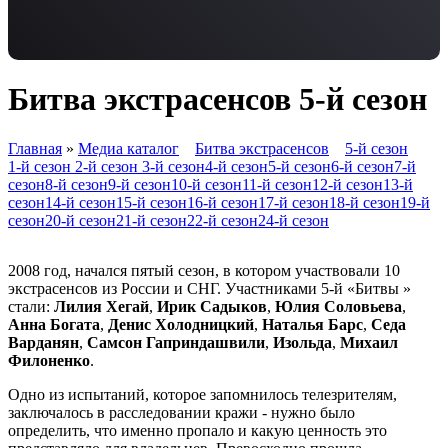
Битва экстрасенсов 5-й сезон
Главная
»
Медиа каталог
Битва экстрасенсов
5-й сезон
1-й сезон
2-й сезон
3-й сезон
4-й сезон
5-й сезон
6-й сезон
7-й
сезон
8-й сезон
9-й сезон
10-й сезон
11-й сезон
12-й сезон
13-й
сезон
14-й сезон
15-й сезон
16-й сезон
17-й сезон
18-й сезон
19-й
сезон
20-й сезон
21-й сезон
22-й сезон
24-й сезон
2008 год, начался пятый сезон, в котором участвовали 10
экстрасенсов из России и СНГ. Участниками 5-й «Битвы »
стали:
Лилия Хегай
,
Ирик Садыков
,
Юлия Соловьева
,
Анна Богата
,
Денис Холодницкий
,
Наталья Барс
,
Седа
Варданян
,
Самсон Гаприндашвили
,
Изольда
,
Михаил
Филоненко
.
Одно из испытаний, которое запомнилось телезрителям,
заключалось в расследовании кражи - нужно было
определить, что именно пропало и какую ценность это