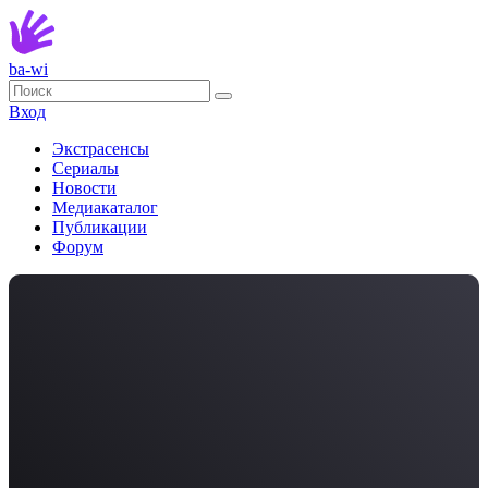
ba-wi
Вход
Экстрасенсы
Сериалы
Новости
Медиакаталог
Публикации
Форум