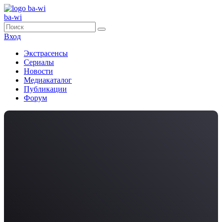
ba-wi
Вход
Экстрасенсы
Сериалы
Новости
Медиакаталог
Публикации
Форум