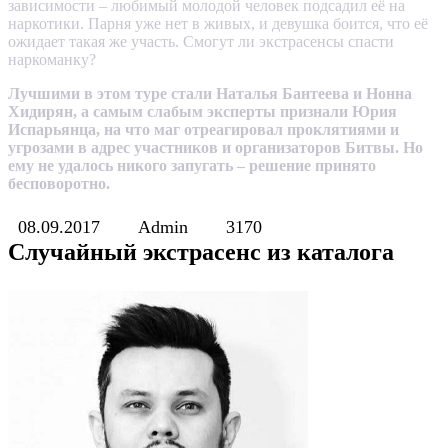
зависимости – любимый молодой человек подсадил её на
наркотики. Парня уже нет в живых, и девушка боится, что её
ожидает такая же участь. Смогут ли экстрасенсы спасти
наркоманку?
Лучшими в этом туре стали Наталья Бантеева и Нонна
Хидирян, а самым слабым эксперты признали Юрия
Испарьянца, на что маг отреагировал проклятиями и
угрозами в адрес участников и организаторов Битвы. Но
ему не удалось никого запугать – решение принято
бесповоротно.
08.09.2017
Admin
3170
Случайный экстрасенс из каталога