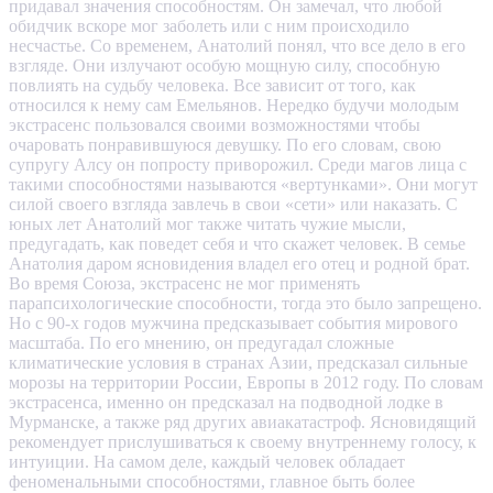
придавал значения способностям. Он замечал, что любой
обидчик вскоре мог заболеть или с ним происходило
несчастье. Со временем, Анатолий понял, что все дело в его
взгляде. Они излучают особую мощную силу, способную
повлиять на судьбу человека. Все зависит от того, как
относился к нему сам Емельянов. Нередко будучи молодым
экстрасенс пользовался своими возможностями чтобы
очаровать понравившуюся девушку. По его словам, свою
супругу Алсу он попросту приворожил. Среди магов лица с
такими способностями называются «вертунками». Они могут
силой своего взгляда завлечь в свои «сети» или наказать. С
юных лет Анатолий мог также читать чужие мысли,
предугадать, как поведет себя и что скажет человек. В семье
Анатолия даром ясновидения владел его отец и родной брат.
Во время Союза, экстрасенс не мог применять
парапсихологические способности, тогда это было запрещено.
Но с 90-х годов мужчина предсказывает события мирового
масштаба. По его мнению, он предугадал сложные
климатические условия в странах Азии, предсказал сильные
морозы на территории России, Европы в 2012 году. По словам
экстрасенса, именно он предсказал на подводной лодке в
Мурманске, а также ряд других авиакатастроф. Ясновидящий
рекомендует прислушиваться к своему внутреннему голосу, к
интуиции. На самом деле, каждый человек обладает
феноменальными способностями, главное быть более