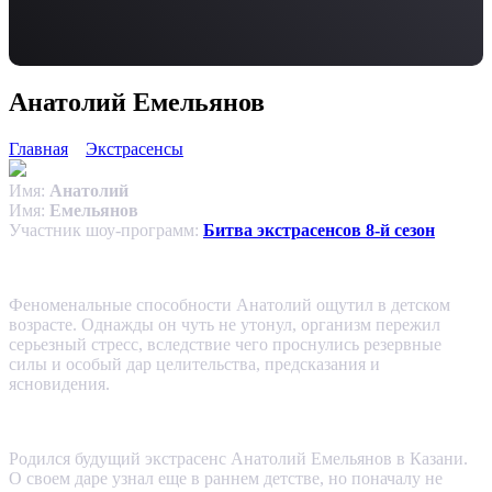
Анатолий Емельянов
Главная
Экстрасенсы
Имя:
Анатолий
Имя:
Емельянов
Участник шоу-программ:
Битва экстрасенсов 8-й сезон
Феноменальные способности Анатолий ощутил в детском
возрасте. Однажды он чуть не утонул, организм пережил
серьезный стресс, вследствие чего проснулись резервные
силы и особый дар целительства, предсказания и
ясновидения.
Родился будущий экстрасенс Анатолий Емельянов в Казани.
О своем даре узнал еще в раннем детстве, но поначалу не