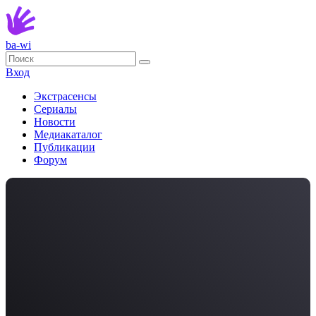
ba-wi
Вход
Экстрасенсы
Сериалы
Новости
Медиакаталог
Публикации
Форум