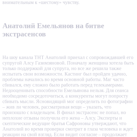
внимательным к «шестому» чувству.
Анатолий Емельянов на битве
экстрасенсов
На шоу канала ТНТ Анатолий приехал с сопровождавшей его
супругой Алсу Газимзяновой. Поначалу женщина хотела быть
только поддержкой для супруга, но все же решила также
испытать свои возможности. Кастинг был пройден удачно,
проблемы начались во время основной работы. Маг часто
сбивался, ему сложно было работать перед телекамерами.
Недооценивать способности Емельянова нельзя. Для сеанса
необходимо сосредоточиться, а конкуренты могут попросту
сбивать мысли. Ясновидящий мог определить по фотографии
– жив ли человек, рассматривая вещи – указать, что
произошло с владельцем. В финал экстрасенс не попал, но
неплохие отзывы получила его жена – Алсу. Эксперты и
скептические ведущие братья Сафроновы утверждают, что
Анатолий во время проверки смотрит в глаза человека и ждет
реакции на свой взгляд. Если видит согласие – продолжает