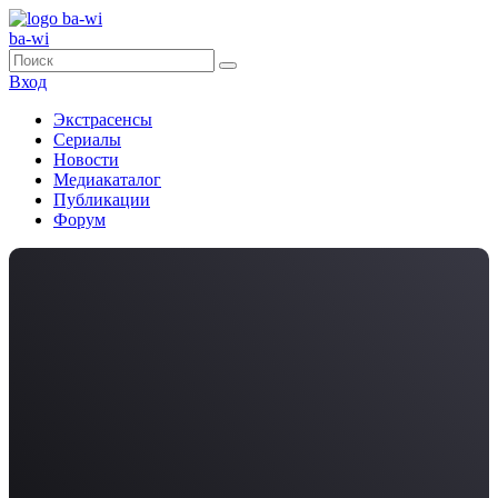
ba-wi
Вход
Экстрасенсы
Сериалы
Новости
Медиакаталог
Публикации
Форум