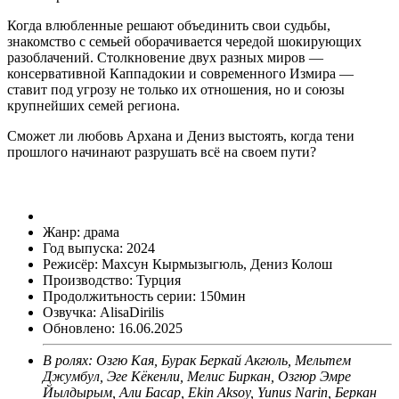
Когда влюбленные решают объединить свои судьбы,
знакомство с семьей оборачивается чередой шокирующих
разоблачений. Столкновение двух разных миров —
консервативной Каппадокии и современного Измира —
ставит под угрозу не только их отношения, но и союзы
крупнейших семей региона.
Сможет ли любовь Архана и Дениз выстоять, когда тени
прошлого начинают разрушать всё на своем пути?
Информация о производстве
Жанр: драма
Год выпуска: 2024
Режисёр:
Махсун Кырмызыгюль, Дениз Колош
Производство: Турция
Продолжитьность серии: 150мин
Озвучка: AlisaDirilis
Обновлено: 16.06.2025
В ролях: Озгю Кая, Бурак Беркай Акгюль, Мельтем
Джумбул, Эге Кёкенли, Мелис Биркан, Озгюр Эмре
Йылдырым, Али Басар, Ekin Aksoy, Yunus Narin, Беркан