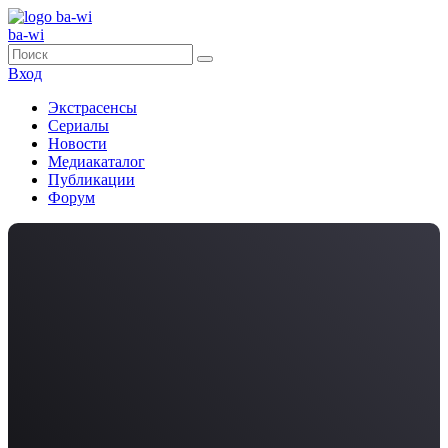
ba-wi
Вход
Экстрасенсы
Сериалы
Новости
Медиакаталог
Публикации
Форум