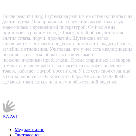
После реалити-шоу, Шутенкова решила не останавливаться на
достигнутом. Она продолжила изучение оккультных наук,
знакомилась с древнейшей литературой. Сейчас Анна
принимает в родном городе Томск, к ней обращаются для
снятия сглаза, порчи, проклятий. Шутенкова легко
справляется с тяжелыми недугами, помогает наладить бизнес,
семейные отношения. Учитывая, что у нее есть квалификация
психолога, ей легко общаться с клиентами с
психологическими проблемами. Кроме старинных заговоров
и молитв, в своей работе экстрасенс использует целебные
травы, работает с аурой посетителя. У нее есть своя страница
в социальной сети «В Контакте» https://vk.com/id278300344,
где можно записаться на прием к обаятельной ведунье.
BA-WI
Медиакаталог
Экстрасенсы