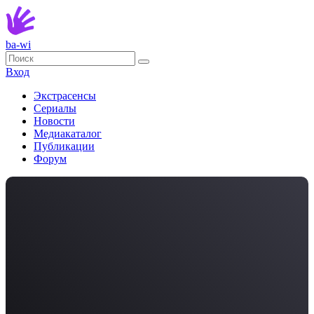
ba-wi
Вход
Экстрасенсы
Сериалы
Новости
Медиакаталог
Публикации
Форум