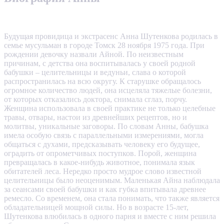
Будущая провидица и экстрасенс Анна Шутенкова родилась в
семье мусульман в городе Томск 28 ноября 1975 года. При
рождении девочку назвали Айной. По неизвестным
причинам, с детства она воспитывалась у своей родной
бабушки – целительницы и ведуньи, слава о которой
распространилась на всю округу. К старушке обращалось
огромное количество людей, она исцеляла тяжелые болезни,
от которых отказались доктора, снимала сглаз, порчу.
Женщина использовала в своей практике не только целебные
травы, отвары, настои из древнейших рецептов, но и
молитвы, уникальные заговоры. По словам Анны, бабушка
имела особую связь с параллельными измерениями, могла
общаться с духами, предсказывать человеку его будущее,
оградить от опрометчивых поступков. Порой, женщина
превращалась в какое-нибудь животное, понимала язык
обитателей леса. Нередко просто мудрое слово известной
целительницы было неоценимым. Маленькая Айна наблюдала
за сеансами своей бабушки и как губка впитывала древнее
ремесло. Со временем, она стала понимать, что также является
обладательницей мощной силы. Но в возрасте 15-лет,
Шутенкова влюбилась в одного парня и вместе с ним решила