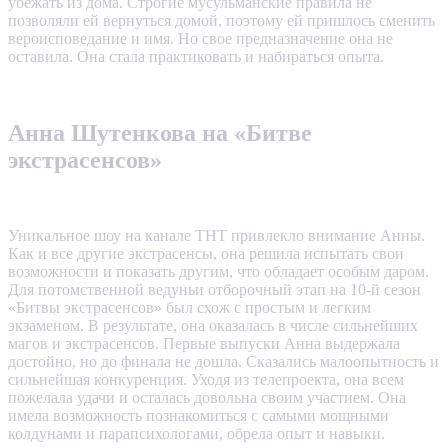
убежать из дома. Строгие мусульманские правила не
позволяли ей вернуться домой, поэтому ей пришлось сменить
вероисповедание и имя. Но свое предназначение она не
оставила. Она стала практиковать и набираться опыта.
Анна Шутенкова на «Битве
экстрасенсов»
Уникальное шоу на канале ТНТ привлекло внимание Анны.
Как и все другие экстрасенсы, она решила испытать свои
возможности и показать другим, что обладает особым даром.
Для потомственной ведуньи отборочный этап на 10-й сезон
«Битвы экстрасенсов» был схож с простым и легким
экзаменом. В результате, она оказалась в числе сильнейших
магов и экстрасенсов. Первые выпуски Анна выдержала
достойно, но до финала не дошла. Сказались малоопытность и
сильнейшая конкуренция. Уходя из телепроекта, она всем
пожелала удачи и осталась довольна своим участием. Она
имела возможность познакомиться с самыми мощными
колдунами и парапсихологами, обрела опыт и навыки.