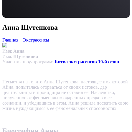
Анна Шутенкова
Главная
Экстрасенсы
Имя:
Анна
Имя:
Шутенкова
Участник шоу-программ:
Битва экстрасенсов 10-й сезон
Несмотря на то, что Анна Шутенкова, настоящее имя которой
Айна, попыталась оторваться от своих истоков, дар
целительницы и провидицы не оставил ее. Наследство,
полученное от феноменально одаренных предков в ее
сознании, и убедившись в этом, Анна решила посвятить свою
жизнь нуждающимся в ее феноменальных способностях.
Биография Анны