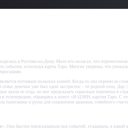
дилась в Ростове-на-Дону. Мало кто полагал, что перенесенная 
ть события, используя карты Таро. Многие уверены, что уникаль
 просьбами.
ется потомком польских князей. Когда-то она перенесла сложно
 семье девочки уже был один экстрасенс – ее родной отец. Дар 
ые знали ее отца, он мог предсказать серьезные перемены в стра
 в телепередаче, обращаясь к книге «И-ЦЗИН, картам Таро. С ле
ала талисманы и руны для сохранения здоровья, семейного счасть
». Она быстро предсказывала ход событий, угадывала, в какой к