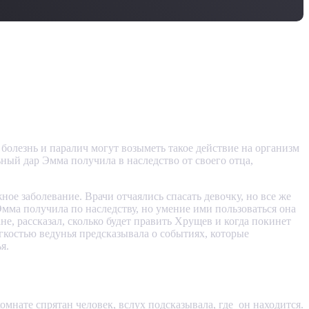
болезнь и паралич могут возыметь такое действие на организм
ный дар Эмма получила в наследство от своего отца,
е заболевание. Врачи отчаялись спасать девочку, но все же
Эмма получила по наследству, но умение ими пользоваться она
не, рассказал, сколько будет править Хрущев и когда покинет
гкостью ведунья предсказывала о событиях, которые
я.
омнате спрятан человек, вслух подсказывала, где он находится.