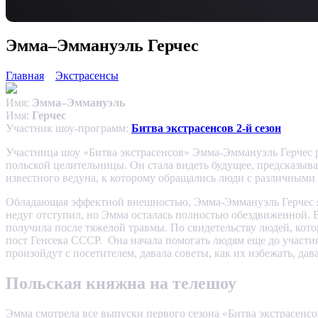
Эмма–Эммануэль Герчес
Главная
Экстрасенсы
Имя:
Эмма–Эммануэль
Имя:
Герчес
Участник шоу-программ:
Битва экстрасенсов 2-й сезон
Участница шоу «Битва экстрасенсов» Эмма-Эммануэль Герчес ро
польской целительницы. Он стала видеть будущее, предсказыва
известного ведуна, к которому обращались люди с различными
Обладающая эффектной внешностью, Эмма-Эммануэль Герчес явля
недуг отступил, но Эмма осталась полностью обездвиженной. В
получила после тяжелой травмы. По свидетельству людей, котор
пост Генсека СССР. Она начала помогать людям еще до участия
произойдут с посетителем, давала советы, как их избежать, дав
Польская княжна на телешоу
Эмма смотрела все выпуски первого сезона «Битва экстрасенсов