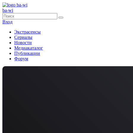
ba-wi
Вход
Экстрасенсы
Сериалы
Новости
Медиакаталог
Публикации
Форум