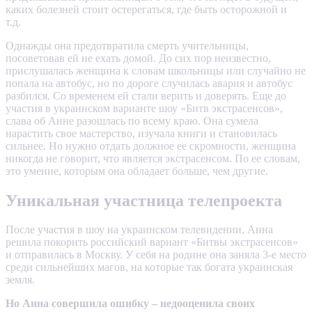
каких болезней стоит остерегаться, где быть осторожной и
т.д.
Однажды она предотвратила смерть учительницы,
посоветовав ей не ехать домой. До сих пор неизвестно,
прислушалась женщина к словам школьницы или случайно не
попала на автобус, но по дороге случилась авария и автобус
разбился. Со временем ей стали верить и доверять. Еще до
участия в украинском варианте шоу «Битв экстрасенсов»,
слава об Анне разошлась по всему краю. Она сумела
нарастить свое мастерство, изучала книги и становилась
сильнее. Но нужно отдать должное ее скромности, женщина
никогда не говорит, что является экстрасенсом. По ее словам,
это умение, которым она обладает больше, чем другие.
Уникальная участница телепроекта
После участия в шоу на украинском телевидении, Анна
решила покорить российский вариант «Битвы экстрасенсов»
и отправилась в Москву. У себя на родине она заняла 3-е место
среди сильнейших магов, на которые так богата украинская
земля.
Но Анна совершила ошибку – недооценила своих