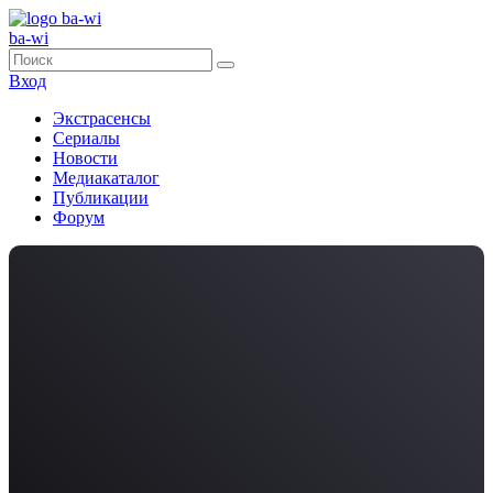
ba-wi
Вход
Экстрасенсы
Сериалы
Новости
Медиакаталог
Публикации
Форум