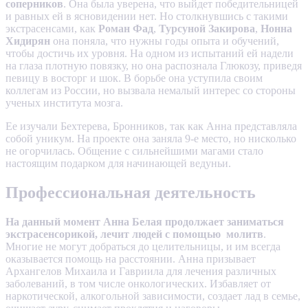
соперников
. Она была уверена, что выйдет победительницей
и равных ей в ясновидении нет. Но столкнувшись с такими
экстрасенсами, как
Роман Фад
,
Турсуной Закирова
,
Нонна
Хидирян
она поняла, что нужны годы опыта и обучений,
чтобы достичь их уровня. На одном из испытаний ей надели
на глаза плотную повязку, но она распознала Глюкозу, приведя
певицу в восторг и шок. В борьбе она уступила своим
коллегам из России, но вызвала немалый интерес со стороны
ученых института мозга.
Ее изучали Бехтерева, Бронников, так как Анна представляла
собой уникум. На проекте она заняла 9-е место, но нисколько
не огорчилась. Общение с сильнейшими магами стало
настоящим подарком для начинающей ведуньи.
Профессиональная деятельность
На данный момент Анна Белая продолжает заниматься
экстрасенсорикой, лечит людей с помощью молитв
.
Многие не могут добраться до целительницы, и им всегда
оказывается помощь на расстоянии. Анна призывает
Архангелов Михаила и Гавриила для лечения различных
заболеваний, в том числе онкологических. Избавляет от
наркотической, алкогольной зависимости, создает лад в семье,