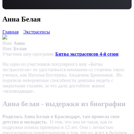
Анна Белая
Главная
Экстрасенсы
Имя:
Анна
Имя:
Белая
Участник шоу-программ:
Битва экстрасенсов 4-й сезон
Ни один из участников популярного шоу «Битва
экстрасенсов» не удостаивался внимания со стороны таких
ученых, как Наталья Бехтерева, Академик Бронников. Их
поразили невероятные способности девушки видеть с
закрытыми глазами, за что дали достойное звание
«ясновидящая».
Анна белая - выдержки из биографии
Родилась Анна Белая в Краснодаре, там провела свое
детство и молодость
. О том, что она не такая, как ее
подружки поняла примерно в 12 лет. Она с легкостью
предсказывала приятельницам о том, что их ждет в будущем,