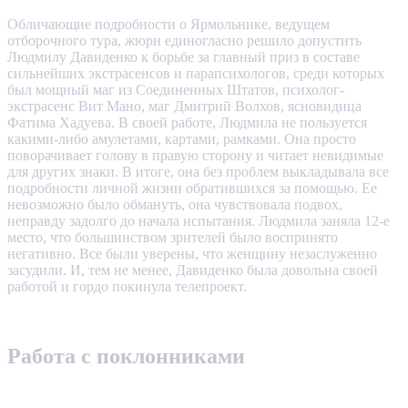
Обличающие подробности о Ярмольнике, ведущем
отборочного тура, жюри единогласно решило допустить
Людмилу Давиденко к борьбе за главный приз в составе
сильнейших экстрасенсов и парапсихологов, среди которых
был мощный маг из Соединенных Штатов, психолог-
экстрасенс Вит Мано, маг Дмитрий Волхов, ясновидица
Фатима Хадуева. В своей работе, Людмила не пользуется
какими-либо амулетами, картами, рамками. Она просто
поворачивает голову в правую сторону и читает невидимые
для других знаки. В итоге, она без проблем выкладывала все
подробности личной жизни обратившихся за помощью. Ее
невозможно было обмануть, она чувствовала подвох,
неправду задолго до начала испытания. Людмила заняла 12-е
место, что большинством зрителей было воспринято
негативно. Все были уверены, что женщину незаслуженно
засудили. И, тем не менее, Давиденко была довольна своей
работой и гордо покинула телепроект.
Работа с поклонниками