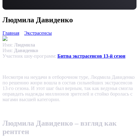
Людмила Давиденко
Главная
Экстрасенсы
Имя:
Людмила
Имя:
Давиденко
Участник шоу-программ:
Битва экстрасенсов 13-й сезон
Несмотря на неудачи в отборочном туре, Людмила Давиденко
по решению жюри вошла в состав сильнейших экстрасенсов
13-го сезона. И этот шаг был верным, так как ведунья смогла
оправдать надежды миллионов зрителей и стойко боролась с
магами высшей категории.
Людмила Давиденко – взгляд как
рентген