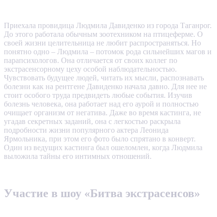
Приехала провидица Людмила Давиденко из города Таганрог.
До этого работала обычным зоотехником на птицеферме. О
своей жизни целительница не любит распространяться. Но
понятно одно – Людмила – потомок рода сильнейших магов и
парапсихологов. Она отличается от своих коллег по
экстрасенсорному цеху особой наблюдательностью.
Чувствовать будущее людей, читать их мысли, распознавать
болезни как на рентгене Давиденко начала давно. Для нее не
стоит особого труда предвидеть любые события. Изучив
болезнь человека, она работает над его аурой и полностью
очищает организм от негатива. Даже во время кастинга, не
угадав секретных заданий, она с легкостью раскрыла
подробности жизни популярного актера Леонида
Ярмольника, при этом его фото было спрятано в конверт.
Один из ведущих кастинга был ошеломлен, когда Людмила
выложила тайны его интимных отношений.
Участие в шоу «Битва экстрасенсов»