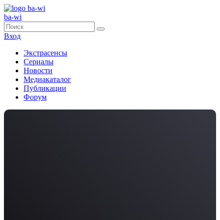
ba-wi
Вход
Экстрасенсы
Сериалы
Новости
Медиакаталог
Публикации
Форум