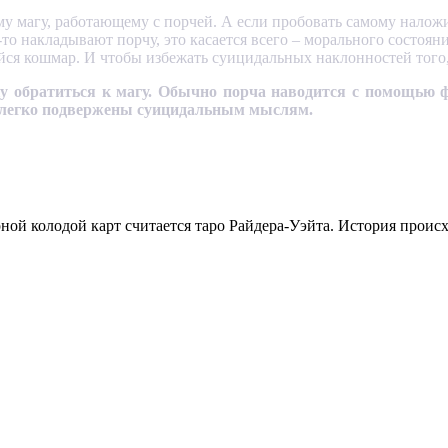
у магу, работающему с порчей. А если пробовать самому наложить
-то накладывают порчу, это касается всего – морального состоян
йся кошмар. И чтобы избежать суицидальных наклонностей того, 
ку обратиться к магу. Обычно порча наводится с помощь
 легко подвержены суицидальным мыслям.
ной колодой карт считается таро Райдера-Уэйта. История про