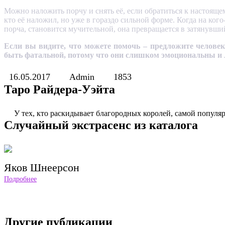
Можно наложить порчу и снять её, если обратиться к настоящем
кто её наложил, но уже в гораздо сильной форме. Когда на кого
порча, становится мучительной, она превращается в затянувши
Если вы видите, что можете помочь – предложите челове
быть фатальной, потому что они слишком эмоциональны и
16.05.2017
Admin
1853
Таро Райдера-Уэйта
У тех, кто раскидывает благородных королей, самой популяр
Случайный экстрасенс из каталога
Яков Шнеерсон
Подробнее
Другие публикации