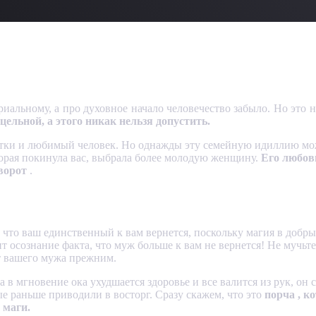
ериальному, а про духовное начало человечество забыло. Но это 
цельной, а этого никак нельзя допустить.
 детки и любимый человек. Но однажды эту семейную идиллию мож
торая покинула вас, выбрала более молодую женщину.
Его любов
иворот
.
, что ваш единственный к вам вернется, поскольку магия в добр
 осознание факта, что муж больше к вам не вернется! Не мучьте 
т вашего мужа прежним.
 в мгновение ока ухудшается здоровье и все валится из рук, он
ые раньше приводили в восторг. Сразу скажем, что это
порча , к
 маги.