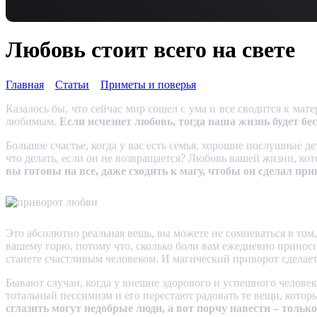
Любовь стоит всего на свете
Главная
Статьи
Приметы и поверья
Казалось бы, что сейчас мир сошел с ума и все сводится к мат
любимым.
Если исчезнет любовь, тогда наша жизнь будет бес
Большое счастье, когда у вас есть семья, хорошие послушные
что делать, если он не возвращается? Любовь вашей жизни, ко
вы готовы на все, даже сходить к магу, чтобы он сделал пр
Это абсолютно реальная вещь, вы можете не сомневаться в том
вашему горю, потому что, сколько боли вам ежедневно приносит
станете счастливым человеком. И магический приворот сделае
Бывают случаи, когда у внешне здорового и успешного человека
тотальный пессимизм и его перестают радовать те вещи, котор
сглазить могут недобрые люди, а вот порчу навести – только