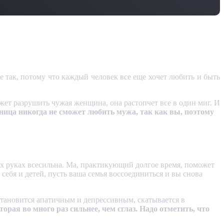
не так, потому что каждый человек все еще хочет любить и быть
ет разрушить чужая женщина, она растопчет все в один миг. И
ница никогда не сможет любить мужа, так как вы, поэтому
ых руках всесильна. Ма, практикующий долгое время, поможет
себя и детей, пусть ваша семья воссоединиться и вы снова
 становится апатичным и депрессивным, скатывается в
оторая во много раз сильнее, чем сглаз. Надо отметить, что