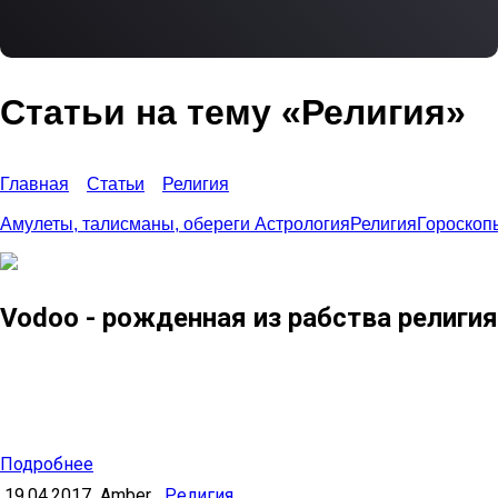
Статьи на тему «Религия»
Главная
Статьи
Религия
Амулеты, талисманы, обереги
Астрология
Религия
Гороскоп
Vodoo - рожденная из рабства религия
Вуду — религия потомков африканских рабов, которых привезли на
Гаити (тогда остров назывался Сан-Доминго) и обратили в
католичество миссионеры в XVI и XVII веках. Почему культ Вуду
ассоцииру…
Подробнее
19.04.2017
Amber
Религия