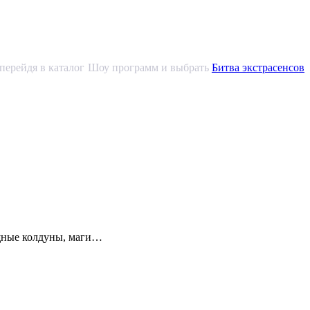
е перейдя в каталог Шоу программ и выбрать
Битва экстрасенсов
ощные колдуны, маги…