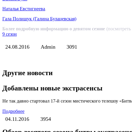
Наталья Евстигнеева
,
Гала Полищук (Галина Булацевская)
Более подробную информацию о девятом сезоне
(посмотреть
9 сезон
24.08.2016
Admin
3091
Другие новости
Добавлены новые экстрасенсы
Не так давно стартовал 17-й сезон мистического телешоу «Бит
Подробнее
04.11.2016
3954
Обзор десятого сезона битвы экстрасен