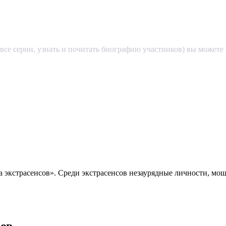
 все серии, узнать и почитать биографию участников) вы может
ва экстрасенсов». Среди экстрасенсов незаурядные личности, м
сов