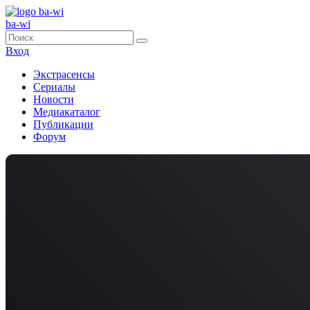
ba-wi
Вход
Экстрасенсы
Сериалы
Новости
Медиакаталог
Публикации
Форум