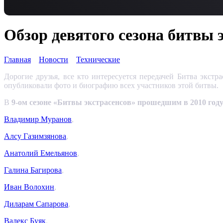
Обзор девятого сезона битвы 
Главная
Новости
Технические
Дорогие друзья, все кто интересуется передачей Битва экст
опубликовали фото и биографию всех участников этой битвы.
В
9-ом сезоне «Битвы экстрасенсов»
прошедшим в 2010 год
Владимир Муранов
,
Алсу Газимзянова
,
Анатолий Емельянов
,
Галина Багирова
,
Иван Bолохин
,
Диларам Сапарова
,
Валекс Буяк
,