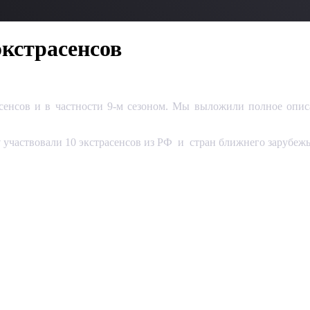
экстрасенсов
расенсов и в частности 9-м сезоном. Мы выложили полное описа
у
участвовали 10 экстрасенсов из РФ и стран ближнего зарубежь