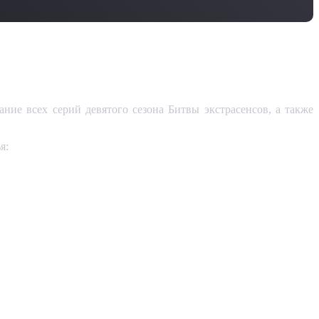
ние всех серий девятого сезона Битвы экстрасенсов, а также
я: