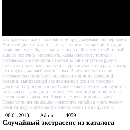
Экстрасенсов ждет сложный и непредсказуемый эксперимент.
В пяти ящиках находятся змеи, в одном – опарыши, но один
из ящиков пуст. Задача экстрасенсов найти тот самый пустой
ящик и, конечно, определить, какая опасность таится в
остальных. Не побоятся ли ясновидящие опустить руку в
емкость с ползучими тварями? Первый участник сразу сказал,
что энергетика змей ему знакома. Во второй части шоу
экстрасенсы попробуют определить причину страшной
болезни, выпивающей все жизненные соки из молодой
девушки. С тринадцати лет Оля начала стремительно худеть и
потеряла сразу двадцать килограмм, в конце концов, от нее
остались кожа да кости. Врачи не могут помочь девушке…
Помогут ли ясновидящие – смотрите онлайн в мистическом
реалити-шоу «Битва экстрасенсов: сезон 13, выпуск 8».
08.01.2018
Admin
4059
Случайный экстрасенс из каталога