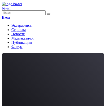
ba-wi
Вход
Экстрасенсы
Сериалы
Новости
Медиакаталог
Публикации
Форум