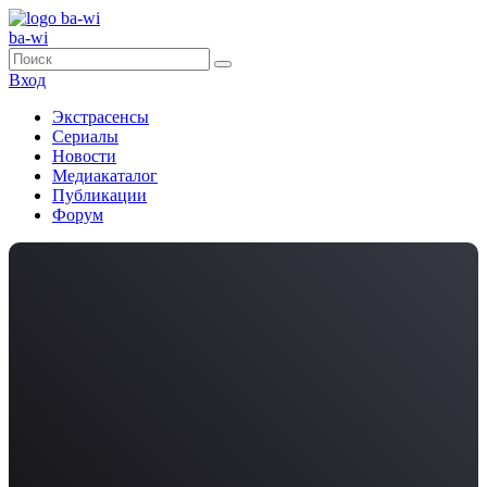
ba-wi
Вход
Экстрасенсы
Сериалы
Новости
Медиакаталог
Публикации
Форум