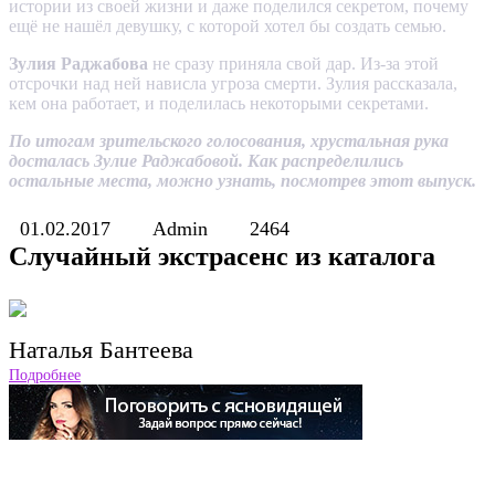
истории из своей жизни и даже поделился секретом, почему
ещё не нашёл девушку, с которой хотел бы создать семью.
Зулия Раджабова
не сразу приняла свой дар. Из-за этой
отсрочки над ней нависла угроза смерти. Зулия рассказала,
кем она работает, и поделилась некоторыми секретами.
По итогам зрительского голосования, хрустальная рука
досталась Зулие Раджабовой. Как распределились
остальные места, можно узнать, посмотрев этот выпуск.
01.02.2017
Admin
2464
Случайный экстрасенс из каталога
Наталья Бантеева
Подробнее