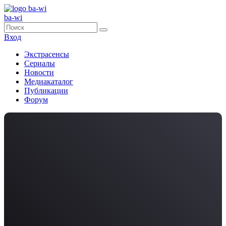
ba-wi
Вход
Экстрасенсы
Сериалы
Новости
Медиакаталог
Публикации
Форум