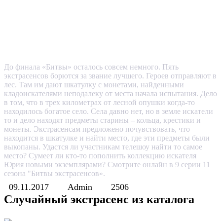
До финала «Битвы» осталось совсем немного. Пять
экстрасенсов борются за звание лучшего. Героев отправляют в
лес. Там им дают шкатулку с монетами, найденными
кладоискателями неподалеку от места начала испытания. Дело
в том, что в трех километрах от лесной опушки когда-то
находилось богатое село. Села давно нет, но в земле искатели
то и дело находят предметы старины – кольца, крестики и
монеты. Экстрасенсам предложено почувствовать, что
находится в шкатулке и найти место, где эти предметы были
выкопаны. Удастся ли участникам телешоу найти то самое
место? Сумеет ли кто-то пополнить коллекцию искателя
Юрия новыми экземплярами? Смотрите онлайн в 9 серии 11
сезона "Битвы экстрасенсов».
09.11.2017
Admin
2506
Случайный экстрасенс из каталога