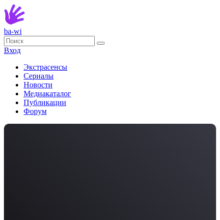
ba-wi
Вход
Экстрасенсы
Сериалы
Новости
Медиакаталог
Публикации
Форум