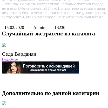
Лабинска. Её смерть взбудоражила не только жителей города,
но и всю Кубань осенью 2017-го. Почему тело девочки нашли
недалеко от берега местной реки и что же такое удалось узнать
экстрасенсам, что их расследование закончилось скандалом?
15.02.2020
Admin
13230
Случайный экстрасенс из каталога
Седа Варданян
Подробнее
Дополнительно по данной категории