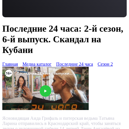
Последние 24 часа: 2-й сезон,
6-й выпуск. Скандал на
Кубани
Главная
Медиа каталог
Последние 24 часа
Сезон 2
Ясновидящая Аида Грифаль и питерская ведьма Татьяна
Ларина отправились в Краснодарский край, чтобы заняться
делом о чудовищной гибели 14-летней Даши Ангалёвой из